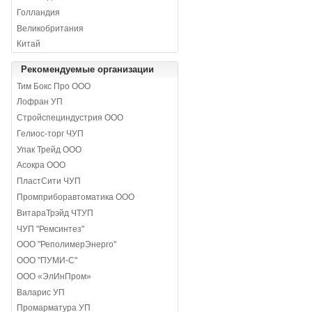
Голландия
Великобритания
Китай
Рекомендуемые организации
Тим Бокс Про ООО
Лофран УП
Стройспециндустрия ООО
Гелиос-торг ЧУП
Упак Трейд ООО
Асокра ООО
ПластСити ЧУП
Промприборавтоматика ООО
ВитараТрэйд ЧТУП
ЧУП "Ремсинтез"
ООО "РеполимерЭнерго"
ООО "ПУМИ-С"
ООО «ЭлИнПром»
Валарис УП
Промарматура УП