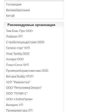
Голландия
Великобритания
Китай
Рекомендуемые организации
Тим Бокс Про ООО
Лофран УП
Стройспециндустрия ООО
Гелиос-торг ЧУП
Упак Трейд ООО
Асокра ООО
ПластСити ЧУП
Промприборавтоматика ООО
ВитараТрэйд ЧТУП
ЧУП "Ремсинтез"
ООО "РеполимерЭнерго"
ООО "ПУМИ-С"
ООО «ЭлИнПром»
Валарис УП
Промарматура УП