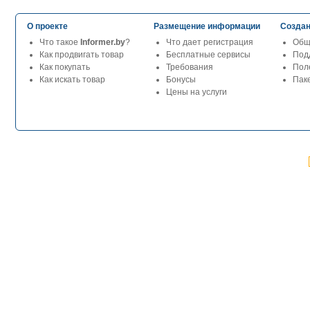
О проекте
Размещение информации
Создан
Что такое
Informer.by
?
Что дает регистрация
Общ
Как продвигать товар
Бесплатные сервисы
Под
Как покупать
Требования
Пол
Как искать товар
Бонусы
Паке
Цены на услуги