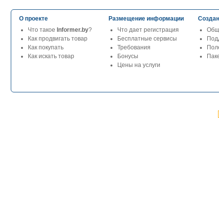
О проекте
Размещение информации
Создан
Что такое
Informer.by
?
Что дает регистрация
Общ
Как продвигать товар
Бесплатные сервисы
Под
Как покупать
Требования
Пол
Как искать товар
Бонусы
Паке
Цены на услуги