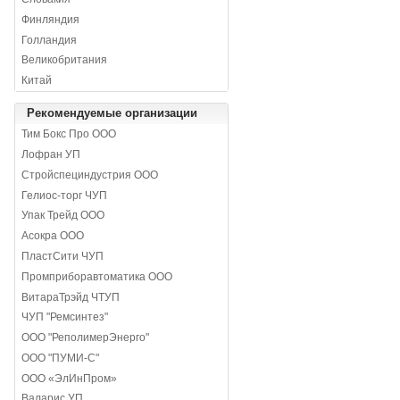
Финляндия
Голландия
Великобритания
Китай
Рекомендуемые организации
Тим Бокс Про ООО
Лофран УП
Стройспециндустрия ООО
Гелиос-торг ЧУП
Упак Трейд ООО
Асокра ООО
ПластСити ЧУП
Промприборавтоматика ООО
ВитараТрэйд ЧТУП
ЧУП "Ремсинтез"
ООО "РеполимерЭнерго"
ООО "ПУМИ-С"
ООО «ЭлИнПром»
Валарис УП