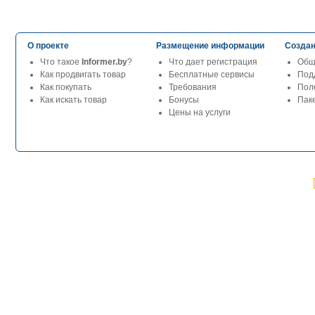
О проекте
Размещение информации
Создан
Что такое
Informer.by
?
Что дает регистрация
Общ
Как продвигать товар
Бесплатные сервисы
Под
Как покупать
Требования
Пол
Как искать товар
Бонусы
Паке
Цены на услуги