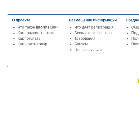
О проекте
Размещение информации
Создан
Что такое
Informer.by
?
Что дает регистрация
Общ
Как продвигать товар
Бесплатные сервисы
Под
Как покупать
Требования
Пол
Как искать товар
Бонусы
Паке
Цены на услуги