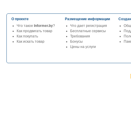
О проекте
Размещение информации
Создан
Что такое
Informer.by
?
Что дает регистрация
Общ
Как продвигать товар
Бесплатные сервисы
Под
Как покупать
Требования
Пол
Как искать товар
Бонусы
Паке
Цены на услуги