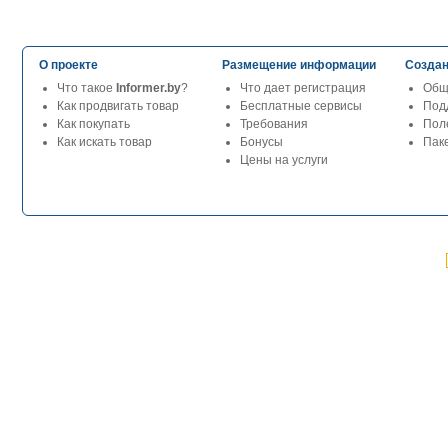
О проекте
Размещение информации
Создан
Что такое
Informer.by
?
Что дает регистрация
Общ
Как продвигать товар
Бесплатные сервисы
Под
Как покупать
Требования
Пол
Как искать товар
Бонусы
Паке
Цены на услуги