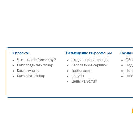
О проекте
Размещение информации
Создан
Что такое
Informer.by
?
Что дает регистрация
Общ
Как продвигать товар
Бесплатные сервисы
Под
Как покупать
Требования
Пол
Как искать товар
Бонусы
Паке
Цены на услуги