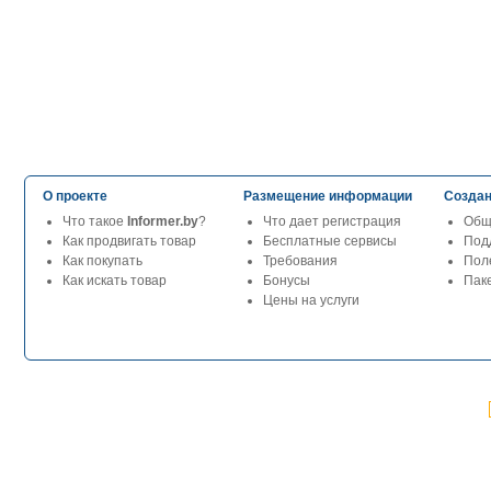
О проекте
Размещение информации
Создан
Что такое
Informer.by
?
Что дает регистрация
Общ
Как продвигать товар
Бесплатные сервисы
Под
Как покупать
Требования
Пол
Как искать товар
Бонусы
Паке
Цены на услуги