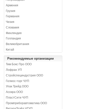
Армения
Грузия
Германия
Чехия
Словакия
Финляндия
Голландия
Великобритания
Китай
Рекомендуемые организации
Тим Бокс Про ООО
Лофран УП
Стройспециндустрия ООО
Гелиос-торг ЧУП
Упак Трейд ООО
Асокра ООО
ПластСити ЧУП
Промприборавтоматика ООО
ВитараТрэйд ЧТУП