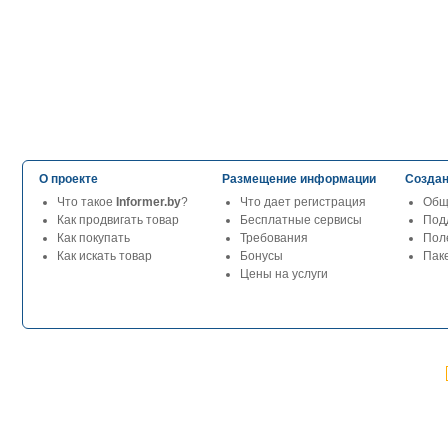
О проекте
Размещение информации
Создан
Что такое
Informer.by
?
Что дает регистрация
Общ
Как продвигать товар
Бесплатные сервисы
Под
Как покупать
Требования
Пол
Как искать товар
Бонусы
Паке
Цены на услуги