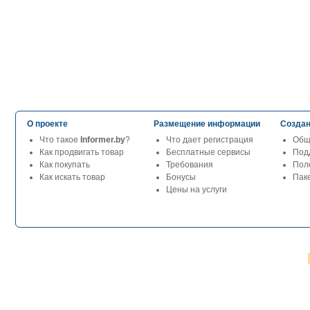
О проекте
Размещение информации
Создан
Что такое
Informer.by
?
Что дает регистрация
Общ
Как продвигать товар
Бесплатные сервисы
Под
Как покупать
Требования
Пол
Как искать товар
Бонусы
Паке
Цены на услуги