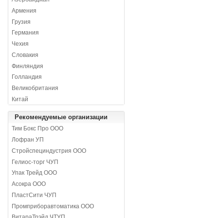
Армения
Грузия
Германия
Чехия
Словакия
Финляндия
Голландия
Великобритания
Китай
Рекомендуемые организации
Тим Бокс Про ООО
Лофран УП
Стройспециндустрия ООО
Гелиос-торг ЧУП
Упак Трейд ООО
Асокра ООО
ПластСити ЧУП
Промприборавтоматика ООО
ВитараТрэйд ЧТУП