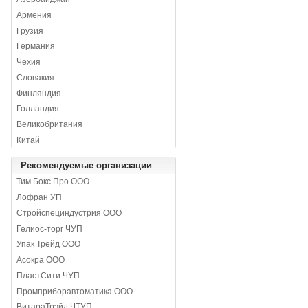
Армения
Грузия
Германия
Чехия
Словакия
Финляндия
Голландия
Великобритания
Китай
Рекомендуемые организации
Тим Бокс Про ООО
Лофран УП
Стройспециндустрия ООО
Гелиос-торг ЧУП
Упак Трейд ООО
Асокра ООО
ПластСити ЧУП
Промприборавтоматика ООО
ВитараТрэйд ЧТУП