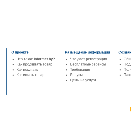
О проекте
Размещение информации
Создан
Что такое
Informer.by
?
Что дает регистрация
Общ
Как продвигать товар
Бесплатные сервисы
Под
Как покупать
Требования
Пол
Как искать товар
Бонусы
Паке
Цены на услуги