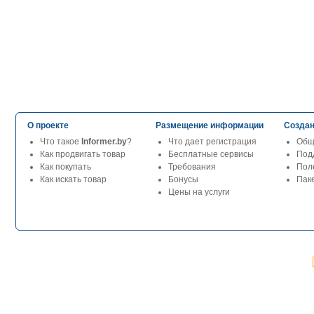
О проекте
Размещение информации
Создан
Что такое
Informer.by
?
Что дает регистрация
Общ
Как продвигать товар
Бесплатные сервисы
Под
Как покупать
Требования
Пол
Как искать товар
Бонусы
Паке
Цены на услуги