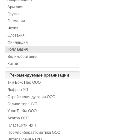
Армения
Грузия
Германия
Чехия
Словакия
Финляндия
Голландия
Великобритания
Китай
Рекомендуемые организации
Тим Бокс Про ООО
Лофран УП
Стройспециндустрия ООО
Гелиос-торг ЧУП
Упак Трейд ООО
Асокра ООО
ПластСити ЧУП
Промприборавтоматика ООО
ВитараТрэйд ЧТУП