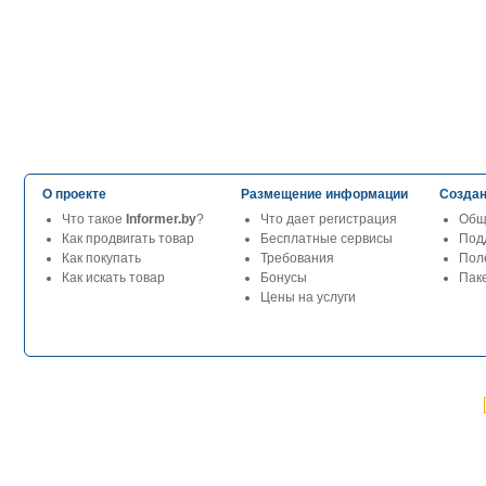
О проекте
Размещение информации
Создан
Что такое
Informer.by
?
Что дает регистрация
Общ
Как продвигать товар
Бесплатные сервисы
Под
Как покупать
Требования
Пол
Как искать товар
Бонусы
Паке
Цены на услуги