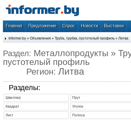
Главная
Предложение
Спрос
Новости
Выставки
Informer.by
»
Объявления
»
Труба, трубка, пустотелый профиль
»
Литва
Металлопродукты » Тру
Раздел:
пустотелый профиль
Литва
Регион:
Разделы:
Швеллер
Прут
Квадрат
Уголок
Лист
Полоса