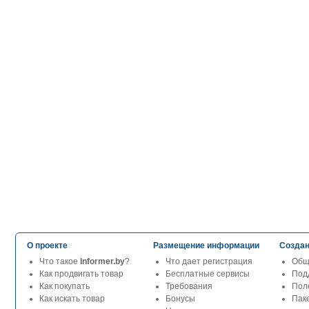
О проекте
Размещение информации
Создан
Что такое
Informer.by
?
Что дает регистрация
Общ
Как продвигать товар
Бесплатные сервисы
Под
Как покупать
Требования
Пол
Как искать товар
Бонусы
Паке