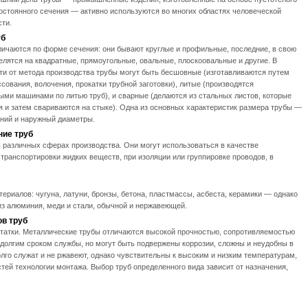
остоянного сечения — активно используются во многих областях человеческой
сти.
уб
личаются по форме сечения: они бывают круглые и профильные, последние, в свою
елятся на квадратные, прямоугольные, овальные, плоскоовальные и другие. В
ти от метода производства трубы могут быть бесшовные (изготавливаются путем
ссования, волочения, прокатки трубной заготовки), литые (производятся
ыми машинами по литью труб), и сварные (делаются из стальных листов, которые
 и затем свариваются на стыке). Одна из основных характеристик размера трубы —
нний и наружный диаметры.
ие труб
 различных сферах производства. Они могут использоваться в качестве
 транспортировки жидких веществ, при изоляции или группировке проводов, в
ериалов: чугуна, латуни, бронзы, бетона, пластмассы, асбеста, керамики — однако
 алюминия, меди и стали, обычной и нержавеющей.
ов труб
статки. Металлические трубы отличаются высокой прочностью, сопротивляемостью
 долгим сроком службы, но могут быть подвержены коррозии, сложны и неудобны в
олго служат и не ржавеют, однако чувствительны к высоким и низким температурам,
тей технологии монтажа. Выбор труб определенного вида зависит от назначения,