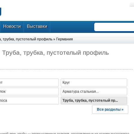
Новости
Выставки
а, трубка, пустотелый профиль
»
Германия
 Труба, трубка, пустотелый профиль
ут
Круг
лок
Арматура стальная...
лоса
Труба, трубка, пустотелый пр...
Все разделы »
яшний день трубы — промышленные изделия, изготовленные на основе пустотелого