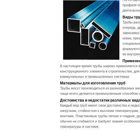
профиля п
деятельно
Виды тр
Трубы раз
очередь, д
зависимос
ковки, пре
специальн
формуются
ее внутре
Применен
В настоящее время трубы широко применяются в
конструкционного элемента в строительстве, для
коммунальных и промышленных системах.
Материалы для изготовления труб
Трубы могут производиться из разнообразных мат
чаще всего делаются промышленным способом из
Достоинства и недостатки различных вид
Каждый вид труб имеет свои достоинства и недо
нагрузкам, стойкостью к высоким температурам,
монтаже. Пластиковые трубы легкие и гладкие, д
обычно не сгибаются и требуют знания особеннос
температуры и системе.