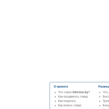
О проекте
Размещ
Что такое
Informer.by
?
Что 
Как продвигать товар
Бес
Как покупать
Тре
Как искать товар
Бон