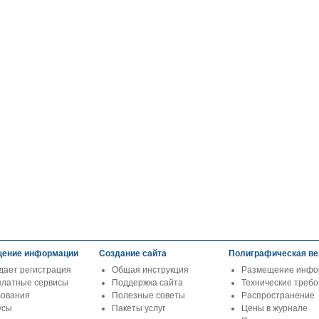
ение информации
Создание сайта
Полиграфическая ве
дает регистрация
Общая инструкция
Размещение инфо
платные сервисы
Поддержка сайта
Технические треб
бования
Полезные советы
Распространение
усы
Пакеты услуг
Цены в журнале