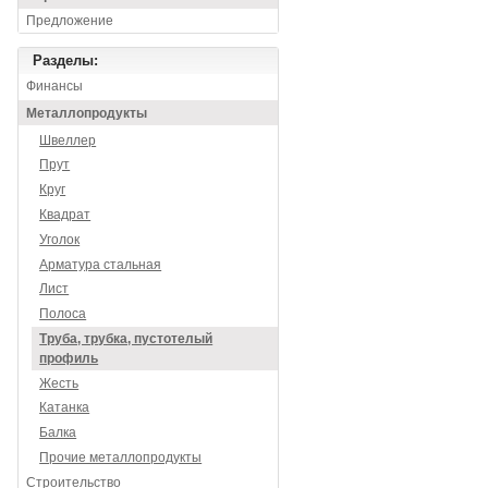
Предложение
Разделы:
Финансы
Металлопродукты
Швеллер
Прут
Круг
Квадрат
Уголок
Арматура стальная
Лист
Полоса
Труба, трубка, пустотелый
профиль
Жесть
Катанка
Балка
Прочие металлопродукты
Строительство