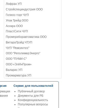
Лофран УП
Стройспециндустрия ООО
Гелиос-торг ЧУП
Упак Трейд ООО
Асокра ООО
ПластСити ЧУП
Промприборавтоматика ООО
ВитараТрэйд ЧТУП
ЧУП "Ремсинтез"
ООО "РеполимерЭнерго"
ООО "ПУМИ-С"
ООО «ЭлИнПром»
Валарис УП
Промарматура УП
рсия
Сервис для пользователей
рмации
Публичный договор
ования
Документы для РБ
Конфиденциальность
Популярные вопросы