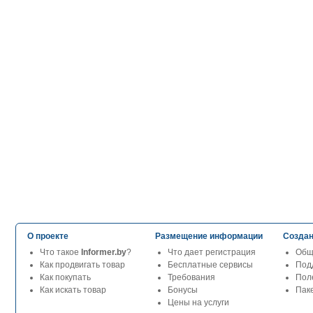
О проекте
Размещение информации
Создан
Что такое
Informer.by
?
Что дает регистрация
Общ
Как продвигать товар
Бесплатные сервисы
Под
Как покупать
Требования
Пол
Как искать товар
Бонусы
Паке
Цены на услуги