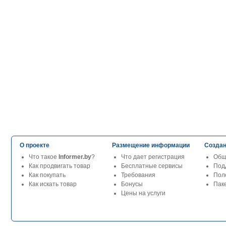
О проекте
Размещение информации
Создан
Что такое
Informer.by
?
Что дает регистрация
Общ
Как продвигать товар
Бесплатные сервисы
Под
Как покупать
Требования
Пол
Как искать товар
Бонусы
Паке
Цены на услуги