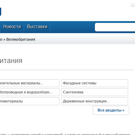
Новости
Выставки
во
»
Великобритания
итания
роительные материалы...
Фасадные системы
бопроводная и водоразборн...
Сантехника
ломатериалы
Деревянные конструкции...
Все разделы »
тво — возведение зданий и сооружений, а также их капитальный и текущий ремонт,