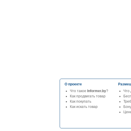
О проекте
Размещ
Что такое
Informer.by
?
Что 
Как продвигать товар
Бес
Как покупать
Тре
Как искать товар
Бон
Цены