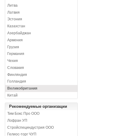
Литва
Латвия
Эстония
Казахстан
Азербайджан
Армения
Грузия
Германия
Чехия
Словакия
Финляндия
Голландия
Великобритания
Китай
Рекомендуемые организации
Тим Бокс Про ООО
Лофран УП
Стройспециндустрия ООО
Гелиос-торг ЧУП