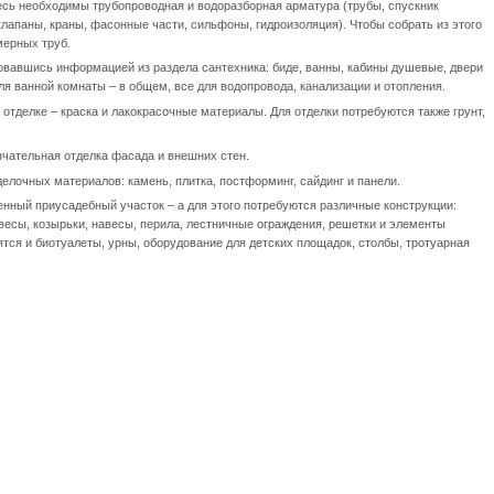
есь необходимы трубопроводная и водоразборная арматура (трубы, спускник
 клапаны, краны, фасонные части, сильфоны, гидроизоляция). Чтобы собрать из этого
мерных труб.
вавшись информацией из раздела сантехника: биде, ванны, кабины душевые, двери
я ванной комнаты – в общем, все для водопровода, канализации и отопления.
 отделке – краска и лакокрасочные материалы. Для отделки потребуются также грунт,
чательная отделка фасада и внешних стен.
елочных материалов: камень, плитка, постформинг, сайдинг и панели.
нный приусадебный участок – а для этого потребуются различные конструкции:
авесы, козырьки, навесы, перила, лестничные ограждения, решетки и элементы
ятся и биотуалеты, урны, оборудование для детских площадок, столбы, тротуарная