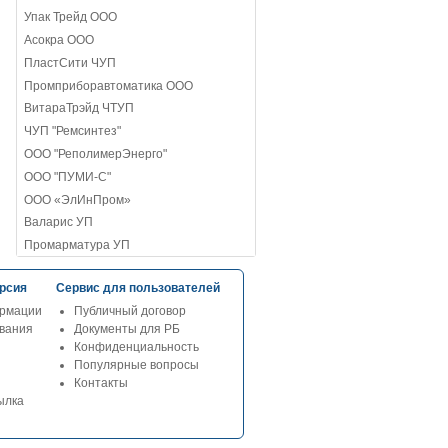
Упак Трейд ООО
Асокра ООО
ПластСити ЧУП
Промприборавтоматика ООО
ВитараТрэйд ЧТУП
ЧУП "Ремсинтез"
ООО "РеполимерЭнерго"
ООО "ПУМИ-С"
ООО «ЭлИнПром»
Валарис УП
Промарматура УП
рсия
Сервис для пользователей
рмации
Публичный договор
ования
Документы для РБ
Конфиденциальность
Популярные вопросы
Контакты
ылка