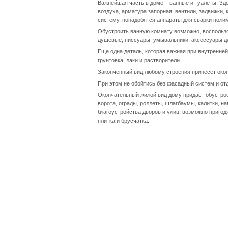
Важнейшая часть в доме – ванные и туалеты. Зд
воздуха, арматура запорная, вентили, задвижки,
систему, понадобятся аппараты для сварки поли
Обустроить ванную комнату возможно, воспользо
душевые, писсуары, умывальники, аксессуары дл
Еще одна деталь, которая важная при внутренней
грунтовка, лаки и растворители.
Законченный вид любому строения принесет окон
При этом не обойтись без фасадный систем и отд
Окончательный жилой вид дому придаст обустрое
ворота, ограды, роллеты, шлагбаумы, калитки, н
благоустройства дворов и улиц, возможно пригод
плитка и брусчатка.