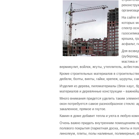
реконструк
организаци
На сайте i
которых мо
спектр осн
газосилика
крошка, гр
асфальт, г
Для возве
(рубероид,
мастика и
вермикулит, войлок, жгуты, утеплитель, асбестова
Кроме строительных материалов в строительстве 
дюбели, болты, винты, гайки, крепеж, шурупы, с
Изделия из дерева, пиломатериалы (блок-хаус, бр
материалов и деревянные конструкции – важнейш
Много внимания придется уделить таким элемента
окон потребуется самое разнообразное стекло: а
закаленное, прямое и гнутое.
Камин в доме добавит тепла и уюта в любую комн
Очень важно придать внутренним помещениям пр
полового покрытия (паркетная доска, ленты и пол
линолеум, плиты, полы наливные, полимерные, ф