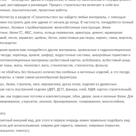
ция, реставрация и реновация. Процесс строительства включает в себя все
онные, изыскательские, проектные работы.
nformer.by в разделе «Строительство» вы найдете любые материалы, с помощью
жно построить дом или здание от начала до конца. В частности, понадобится полный
овных, базовых стройматериалов: железобетонные конструкции, блоки
тные, блоки ГС, ФБС, плиты, кольца перемычки, арматура, цемент, мраморная
авий, песок, керамзит, щебень, бетон, известковые растворы, кирпич, глина, мертель,
ипсокартон.
дения кровли вам понадобятся другие материалы, кровельные и гидроизоляционные
 гвозди, черепица, кровля, шифер), водосточные системы, анаэробные герметики и
 теплоизоляционные материалы (асбестовый картон, асбобумага, асбестовый шнур,
я ткань, маты, пенопласт, вата, стеклопластик, стеклосетка, фольга).
не обойтись без большого количества скобяных и метизных изделий, а это гвозди,
аморезы, а также самая разнообразная фурнитура.
ус, балки, стропила, лаги, евровагонка, доска пола), изделия из древесных
ая часть внутренней отделки (ДВП, ДСП, фанера, клей, МДФ, картон строительный).
м, как подвесные потолки и комплектующие, обои, двери, окна и оконные блоки. Для
рмированное, узорчатое, оконное, бронированное, тонированное, многослойное,
ату.
иятный внешний вид, для этого в первую очередь важно правильно подобрать вид
оски для антискольжения, коврики для паркета, ламинат, ковровые покрытия,
альшпол, плинтус).