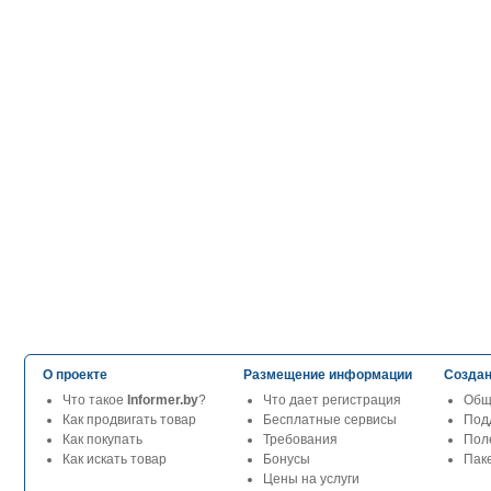
О проекте
Размещение информации
Создан
Что такое
Informer.by
?
Что дает регистрация
Общ
Как продвигать товар
Бесплатные сервисы
Под
Как покупать
Требования
Пол
Как искать товар
Бонусы
Паке
Цены на услуги