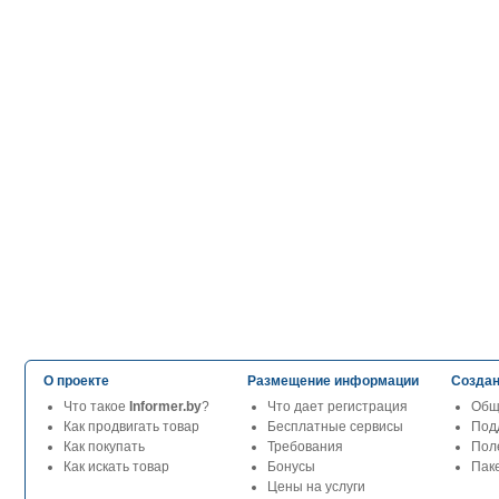
О проекте
Размещение информации
Создан
Что такое
Informer.by
?
Что дает регистрация
Общ
Как продвигать товар
Бесплатные сервисы
Под
Как покупать
Требования
Пол
Как искать товар
Бонусы
Паке
Цены на услуги