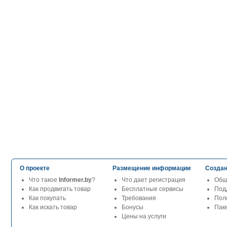
О проекте
Размещение информации
Создан
Что такое
Informer.by
?
Что дает регистрация
Общ
Как продвигать товар
Бесплатные сервисы
Под
Как покупать
Требования
Пол
Как искать товар
Бонусы
Паке
Цены на услуги