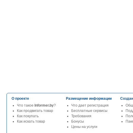
О проекте
Размещение информации
Создан
Что такое
Informer.by
?
Что дает регистрация
Общ
Как продвигать товар
Бесплатные сервисы
Под
Как покупать
Требования
Пол
Как искать товар
Бонусы
Паке
Цены на услуги