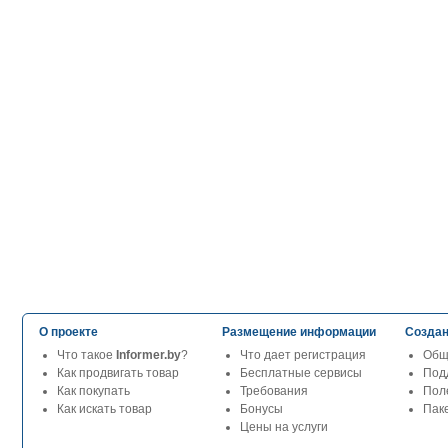
О проекте
Размещение информации
Создан
Что такое
Informer.by
?
Что дает регистрация
Общ
Как продвигать товар
Бесплатные сервисы
Под
Как покупать
Требования
Пол
Как искать товар
Бонусы
Паке
Цены на услуги