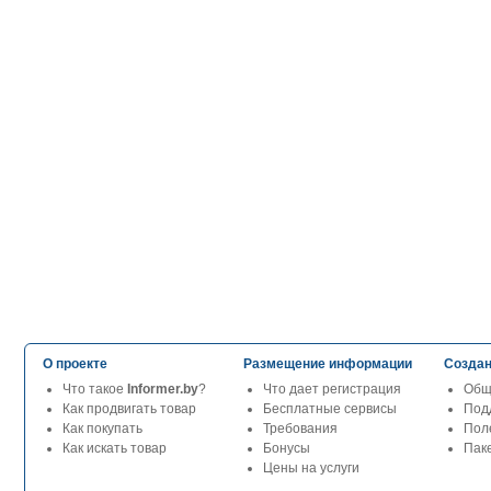
О проекте
Размещение информации
Создан
Что такое
Informer.by
?
Что дает регистрация
Общ
Как продвигать товар
Бесплатные сервисы
Под
Как покупать
Требования
Пол
Как искать товар
Бонусы
Паке
Цены на услуги