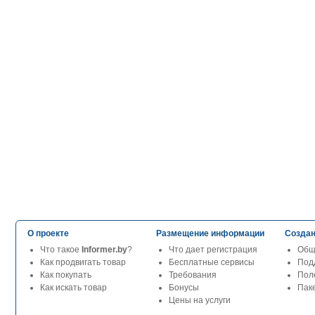
О проекте
Размещение информации
Создан
Что такое
Informer.by
?
Что дает регистрация
Общ
Как продвигать товар
Бесплатные сервисы
Под
Как покупать
Требования
Пол
Как искать товар
Бонусы
Паке
Цены на услуги