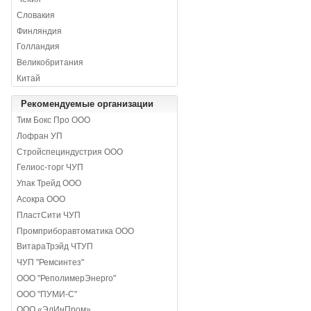
Словакия
Финляндия
Голландия
Великобритания
Китай
Рекомендуемые организации
Тим Бокс Про ООО
Лофран УП
Стройспециндустрия ООО
Гелиос-торг ЧУП
Упак Трейд ООО
Асокра ООО
ПластСити ЧУП
Промприборавтоматика ООО
ВитараТрэйд ЧТУП
ЧУП "Ремсинтез"
ООО "РеполимерЭнерго"
ООО "ПУМИ-С"
ООО «ЭлИнПром»