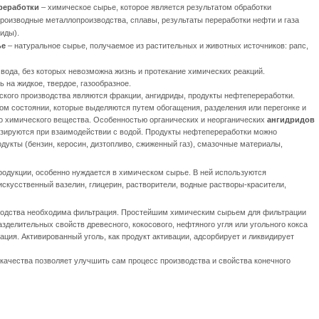
реработки
– химическое сырье, которое является результатом обработки
роизводные металлопроизводства, сплавы, результаты переработки нефти и газа
риды).
ье
– натуральное сырье, получаемое из растительных и животных источников: рапс,
 вода, без которых невозможна жизнь и протекание химических реакций.
 на жидкое, твердое, газообразное.
кого производства являются фракции, ангидриды, продукты нефтепереработки.
ном состоянии, которые выделяются путем обогащения, разделения или перегонке и
о химического вещества. Особенностью органических и неорганических
ангидридов
изируются при взаимодействии с водой. Продукты нефтепереработки можно
одукты (бензин, керосин, дизтопливо, сжиженный газ), смазочные материалы,
родукции, особенно нуждается в химическом сырье. В ней используются
кусственный вазелин, глицерин, растворители, водные растворы-красители,
зводства необходима фильтрация. Простейшим химическим сырьем для фильтрации
зделительных свойств древесного, кокосового, нефтяного угля или угольного кокса
ация. Активированный уголь, как продукт активации, адсорбирует и ликвидирует
ачества позволяет улучшить сам процесс производства и свойства конечного