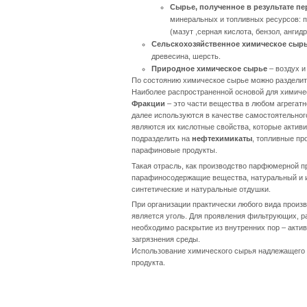
Сырье, полученное в результате пе
минеральных и топливных ресурсов: п
(мазут ,серная кислота, бензол, ангид
Сельскохозяйственное химическое сыр
древесина, шерсть.
Природное химическое сырье
– воздух и
По состоянию химическое сырье можно разделить
Наиболее распространенной основой для химичес
Фракции
– это части вещества в любом агрегат
далее используются в качестве самостоятельног
являются их кислотные свойства, которые актив
подразделить на
нефтехимикаты
, топливные пр
парафиновые продукты.
Такая отрасль, как производство парфюмерной п
парафиносодержащие вещества, натуральный и ис
синтетические и натуральные отдушки.
При организации практически любого вида прои
является уголь. Для проявления фильтрующих, ра
необходимо раскрытие из внутренних пор – актив
загрязнения среды.
Использование химического сырья надлежащего к
продукта.