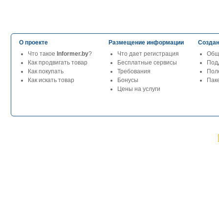
О проекте
Размещение информации
Создан
Что такое
Informer.by
?
Что дает регистрация
Общ
Как продвигать товар
Бесплатные сервисы
Под
Как покупать
Требования
Пол
Как искать товар
Бонусы
Паке
Цены на услуги