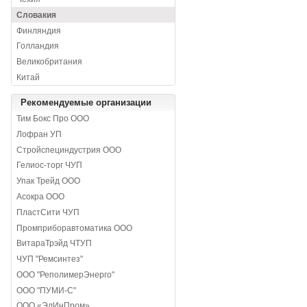
Словакия
Финляндия
Голландия
Великобритания
Китай
Рекомендуемые организации
Тим Бокс Про ООО
Лофран УП
Стройспециндустрия ООО
Гелиос-торг ЧУП
Упак Трейд ООО
Асокра ООО
ПластСити ЧУП
Промприборавтоматика ООО
ВитараТрэйд ЧТУП
ЧУП "Ремсинтез"
ООО "РеполимерЭнерго"
ООО "ПУМИ-С"
ООО «ЭлИнПром»