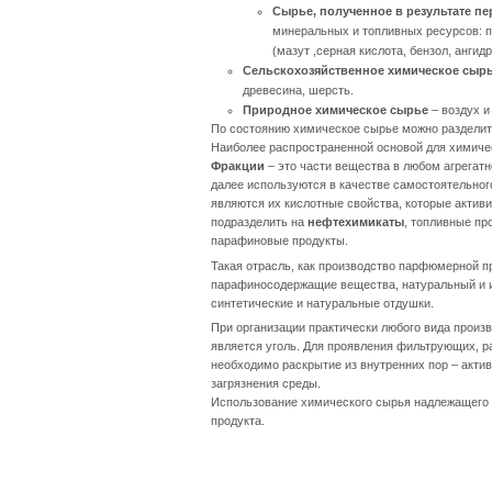
Сырье, полученное в результате пе
минеральных и топливных ресурсов: п
(мазут ,серная кислота, бензол, ангид
Сельскохозяйственное химическое сыр
древесина, шерсть.
Природное химическое сырье
– воздух и
По состоянию химическое сырье можно разделить
Наиболее распространенной основой для химичес
Фракции
– это части вещества в любом агрегат
далее используются в качестве самостоятельног
являются их кислотные свойства, которые актив
подразделить на
нефтехимикаты
, топливные пр
парафиновые продукты.
Такая отрасль, как производство парфюмерной п
парафиносодержащие вещества, натуральный и ис
синтетические и натуральные отдушки.
При организации практически любого вида прои
является уголь. Для проявления фильтрующих, ра
необходимо раскрытие из внутренних пор – актив
загрязнения среды.
Использование химического сырья надлежащего к
продукта.