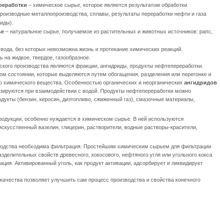
реработки
– химическое сырье, которое является результатом обработки
роизводные металлопроизводства, сплавы, результаты переработки нефти и газа
риды).
ье
– натуральное сырье, получаемое из растительных и животных источников: рапс,
 вода, без которых невозможна жизнь и протекание химических реакций.
 на жидкое, твердое, газообразное.
кого производства являются фракции, ангидриды, продукты нефтепереработки.
ном состоянии, которые выделяются путем обогащения, разделения или перегонке и
о химического вещества. Особенностью органических и неорганических
ангидридов
изируются при взаимодействии с водой. Продукты нефтепереработки можно
одукты (бензин, керосин, дизтопливо, сжиженный газ), смазочные материалы,
родукции, особенно нуждается в химическом сырье. В ней используются
кусственный вазелин, глицерин, растворители, водные растворы-красители,
зводства необходима фильтрация. Простейшим химическим сырьем для фильтрации
зделительных свойств древесного, кокосового, нефтяного угля или угольного кокса
ация. Активированный уголь, как продукт активации, адсорбирует и ликвидирует
ачества позволяет улучшить сам процесс производства и свойства конечного