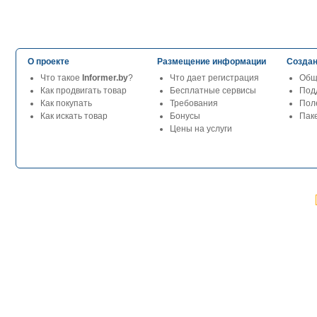
О проекте
Размещение информации
Создан
Что такое
Informer.by
?
Что дает регистрация
Общ
Как продвигать товар
Бесплатные сервисы
Под
Как покупать
Требования
Пол
Как искать товар
Бонусы
Паке
Цены на услуги