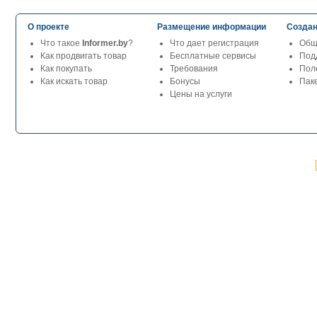
О проекте
Размещение информации
Создан
Что такое
Informer.by
?
Что дает регистрация
Общ
Как продвигать товар
Бесплатные сервисы
Под
Как покупать
Требования
Пол
Как искать товар
Бонусы
Паке
Цены на услуги