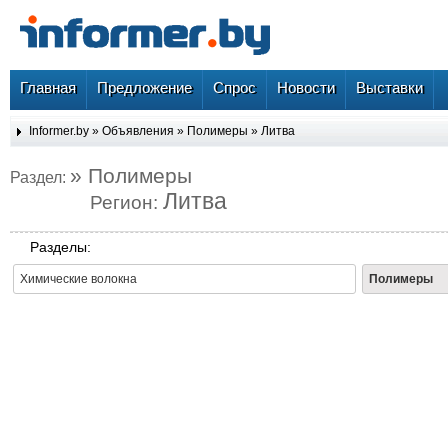
Главная
Предложение
Спрос
Новости
Выставки
Informer.by
»
Объявления
»
Полимеры
»
Литва
» Полимеры
Раздел:
Литва
Регион:
Разделы:
Химические волокна
Полимеры