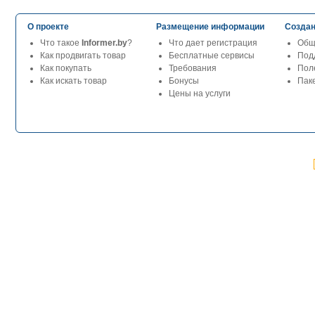
О проекте
Размещение информации
Создан
Что такое
Informer.by
?
Что дает регистрация
Общ
Как продвигать товар
Бесплатные сервисы
Под
Как покупать
Требования
Пол
Как искать товар
Бонусы
Паке
Цены на услуги