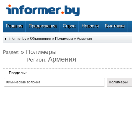
Главная
Предложение
Спрос
Новости
Выставки
Informer.by
»
Объявления
»
Полимеры
»
Армения
» Полимеры
Раздел:
Армения
Регион:
Разделы:
Химические волокна
Полимеры