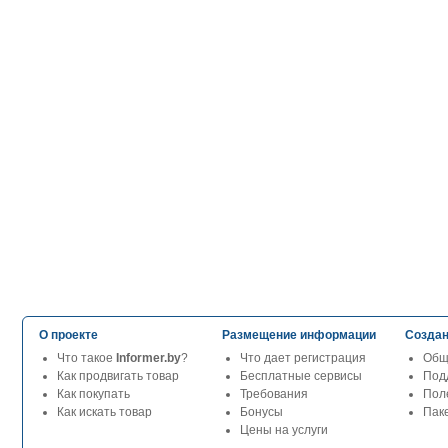
О проекте
Размещение информации
Создан
Что такое
Informer.by
?
Что дает регистрация
Общ
Как продвигать товар
Бесплатные сервисы
Под
Как покупать
Требования
Пол
Как искать товар
Бонусы
Паке
Цены на услуги