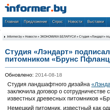
Главная
Предложение
Спрос
Новости
Выставки
.
Informer.by
»
Новости
»
ЭКОНОМИКА БЕЛАРУСИ
» Студия «Лэндарт» по
Студия «Лэндарт» подписал
питомником «Брунс Пфланц
Обновлено:
2014-08-18
Студия ландшафтного дизайна
«Лэнд
заключила договор о сотрудничестве 
известных древесных питомников «Б
Немецкий питомник, известный как од