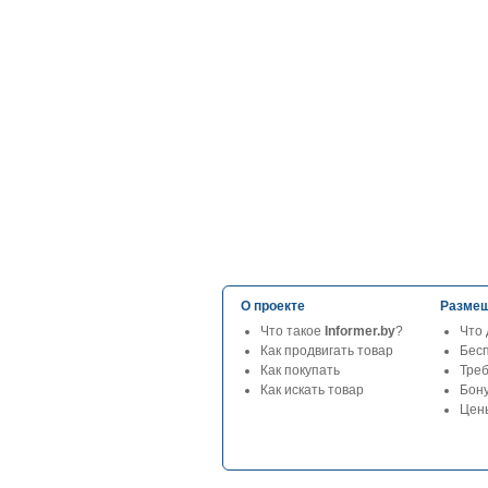
О проекте
Размещ
Что такое
Informer.by
?
Что 
Как продвигать товар
Бес
Как покупать
Тре
Как искать товар
Бон
Цены