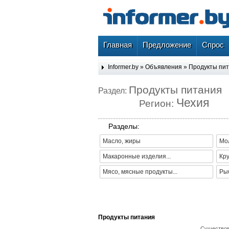
Главная
Предложение
Спрос
Informer.by
»
Объявления
»
Продукты пи
Продукты питания
Раздел:
Чехия
Регион:
Разделы:
Масло, жиры
Мол
Макаронные изделия...
Кр
Мясо, мясные продукты...
Рыб
Продукты питания
Существов