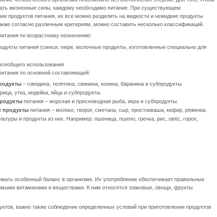
ать жизненные силы, каждому необходимо питание. При существующем
ии продуктов питания, их все можно разделить на жидкости и нежидкие продукты
Также согласно различным критериям, можно составить несколько классификаций.
питания по возрастному назначению:
родукты питания
(смеси, пюре, молочные продукты, изготовленные специально для
всеобщего использования
питания по основной составляющей:
родукты
– говядина, телятина, свинина, конина, баранина и субпродукты.
урица, утка, индейка, яйца и субпродукты.
родукты
питания – морская и пресноводная рыба, икра и субпродукты.
 продукты
питания – молоко, творог, сметана, сыр, простокваша, кефир, ряженка.
льтуры и продукты из них. Например: пшеница, пшено, гречка, рис, овёс, горох,
ивать особенный баланс в организме. Их употребление обеспечивает правильные
мыми витаминами и веществами. К ним относятся злаковые, овощи, фрукты
уктов, важно также соблюдение определенных условий при приготовлении продуктов