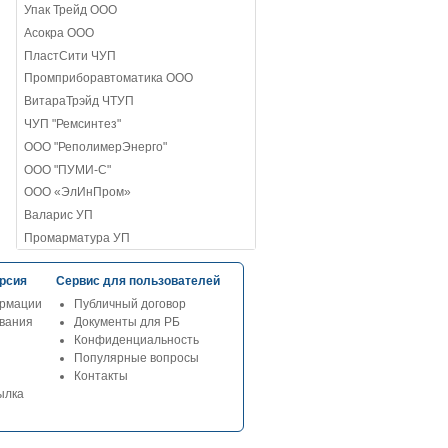
Упак Трейд ООО
Асокра ООО
ПластСити ЧУП
Промприборавтоматика ООО
ВитараТрэйд ЧТУП
ЧУП "Ремсинтез"
ООО "РеполимерЭнерго"
ООО "ПУМИ-С"
ООО «ЭлИнПром»
Валарис УП
Промарматура УП
рсия
Сервис для пользователей
рмации
Публичный договор
ования
Документы для РБ
Конфиденциальность
Популярные вопросы
Контакты
ылка