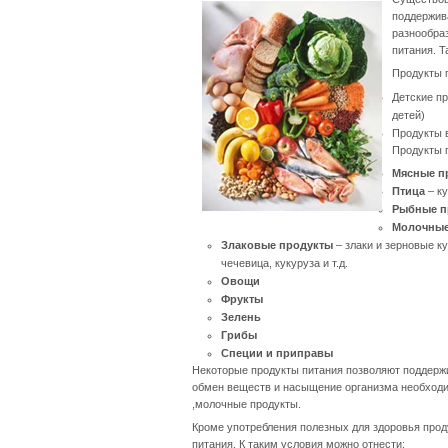
поддержив
разнообраз
питания. 
Продукты 
Детские п
детей)
Продукты 
Продукты 
Мясные п
Птица
– к
Рыбные п
Молочные
Злаковые продукты
– злаки и зерновые ку
чечевица, кукуруза и т.д.
Овощи
Фрукты
Зелень
Грибы
Специи и приправы
Некоторые продукты питания позволяют поддерж
обмен веществ и насыщение организма необходи
,молочные продукты.
Кроме употребления полезных для здоровья прод
питания. К таким условия можно отнести: