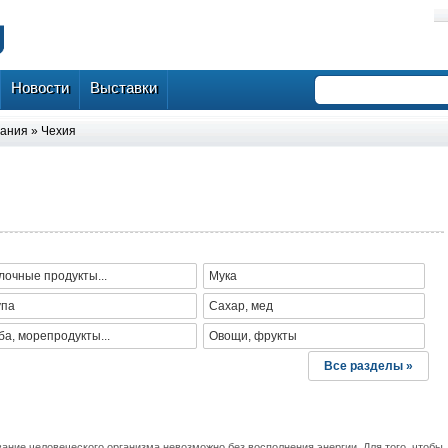
Новости
Выставки
тания
»
Чехия
очные продукты...
Мука
упа
Сахар, мед
а, морепродукты...
Овощи, фрукты
Все разделы »
ание человеческого организма невозможно без восполнения энергии. Для того, чтобы