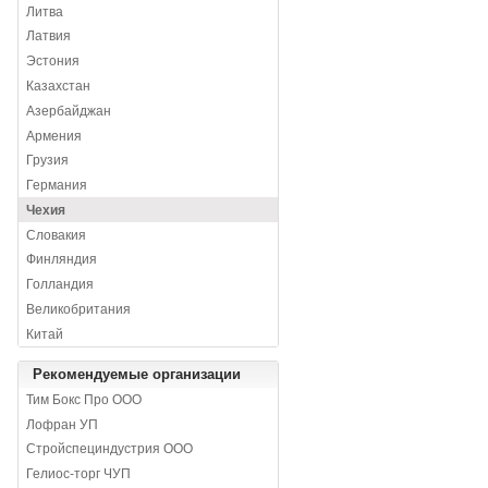
Литва
Латвия
Эстония
Казахстан
Азербайджан
Армения
Грузия
Германия
Чехия
Словакия
Финляндия
Голландия
Великобритания
Китай
Рекомендуемые организации
Тим Бокс Про ООО
Лофран УП
Стройспециндустрия ООО
Гелиос-торг ЧУП