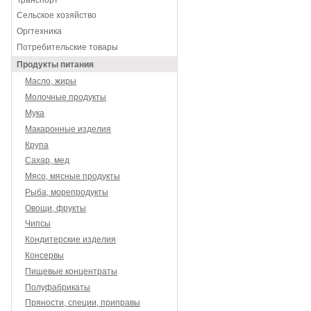
Сельское хозяйство
Оргтехника
Потребительские товары
Продукты питания
Масло, жиры
Молочные продукты
Мука
Макаронные изделия
Крупа
Сахар, мед
Мясо, мясные продукты
Рыба, морепродукты
Овощи, фрукты
Чипсы
Кондитерские изделия
Консервы
Пищевые концентраты
Полуфабрикаты
Пряности, специи, приправы