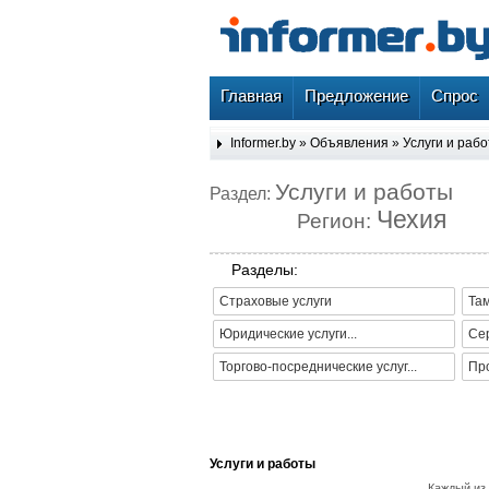
Главная
Предложение
Спрос
Informer.by
»
Объявления
»
Услуги и раб
Услуги и работы
Раздел:
Чехия
Регион:
Разделы:
Страховые услуги
Там
Юридические услуги...
Сер
Торгово-посреднические услуг...
Про
Услуги и работы
Каждый из 