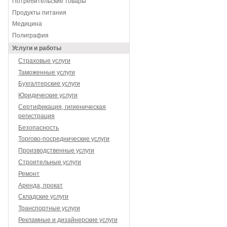
Потребительские товары
Продукты питания
Медицина
Полиграфия
Услуги и работы
Страховые услуги
Таможенные услуги
Бухгалтерские услуги
Юридические услуги
Сертификация, гигиеническая
регистрация
Безопасность
Торгово-посреднические услуги
Производственные услуги
Строительные услуги
Ремонт
Аренда, прокат
Складские услуги
Транспортные услуги
Рекламные и дизайнерские услуги