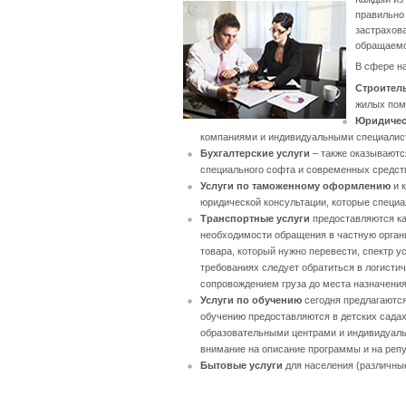
правильно
застрахов
обращаемс
В сфере н
Строител
жилых пом
Юридичес
компаниями и индивидуальными специалиста
Бухгалтерские услуги
– также оказываютс
специального софта и современных средст
Услуги по таможенному оформлению
и к
юридической консультации, которые специа
Транспортные услуги
предоставляются ка
необходимости обращения в частную орган
товара, который нужно перевести, спектр 
требованиях следует обратиться в логистич
сопровождением груза до места назначения
Услуги по обучению
сегодня предлагаются
обучению предоставляются в детских сада
образовательными центрами и индивидуаль
внимание на описание программы и на репу
Бытовые услуги
для населения (различные