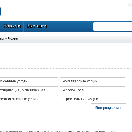
Новости
Выставки
оты
»
Чехия
оженные услуги...
Бухгалтерские услуги...
тификация, гигиеническая ...
Безопасность
изводственные услуги...
Строительные услуги...
Все разделы »
на не может быть профессионалам во всех отраслях жизни. Для того, чтобы