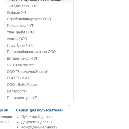
Тим Бокс Про ООО
Лофран УП
Стройспециндустрия ООО
Гелиос-торг ЧУП
Упак Трейд ООО
Асокра ООО
ПластСити ЧУП
Промприборавтоматика ООО
ВитараТрэйд ЧТУП
ЧУП "Ремсинтез"
ООО "РеполимерЭнерго"
ООО "ПУМИ-С"
ООО «ЭлИнПром»
Валарис УП
Промарматура УП
рсия
Сервис для пользователей
рмации
Публичный договор
ования
Документы для РБ
Конфиденциальность