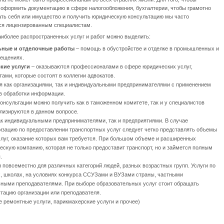
 оформить документацию в сфере налогообложения, бухгалтерии, чтобы грамотно
ать себя или имущество и получить юридическую консультацию мы часто
я лицензированным специалистам.
аиболее распространенных услуг и работ можно выделить:
ьные и отделочные работы
– помощь в обустройстве и отделке в промышленных и
ещениях.
кие услуги
– оказываются профессионалами в сфере юридических услуг,
ми, которые состоят в коллегии адвокатов.
я как организациями, так и индивидуальными предпринимателями с применением
в обработки информации.
онсультации можно получить как в таможенном комитете, так и у специалистов
лизируются в данном вопросе.
к индивидуальными предпринимателями, так и предприятиями. В случае
изацию по предоставлении транспортных услуг следует четко представлять объемы
услуг, оказание которых вам требуется. При большом объеме и расширенных
ескую компанию, которая не только предоставит транспорт, но и займется полным
.
 повсеместно для различных категорий людей, разных возрастных групп. Услуги по
х, школах, на условиях конкурса ССУЗами и ВУЗами страны, частными
ными преподавателями. При выборе образовательных услуг стоит обращать
тацию организации или преподавателя.
 ремонтные услуги, парикмахерские услуги и прочее)