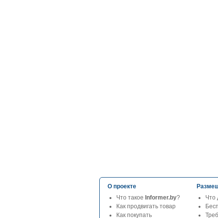
О проекте
Размещ
Что такое
Informer.by
?
Что 
Как продвигать товар
Бес
Как покупать
Тре