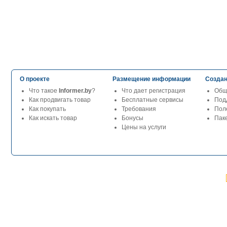
О проекте
Размещение информации
Создан
Что такое
Informer.by
?
Что дает регистрация
Общ
Как продвигать товар
Бесплатные сервисы
Под
Как покупать
Требования
Пол
Как искать товар
Бонусы
Паке
Цены на услуги