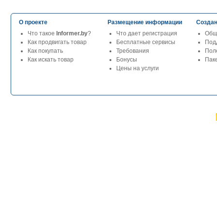
О проекте
Размещение информации
Создан
Что такое
Informer.by
?
Что дает регистрация
Общ
Как продвигать товар
Бесплатные сервисы
Под
Как покупать
Требования
Пол
Как искать товар
Бонусы
Паке
Цены на услуги