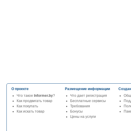
О проекте
Размещение информации
Создан
Что такое
Informer.by
?
Что дает регистрация
Общ
Как продвигать товар
Бесплатные сервисы
Под
Как покупать
Требования
Пол
Как искать товар
Бонусы
Паке
Цены на услуги