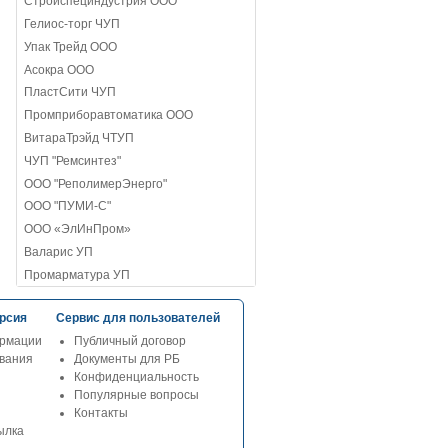
Стройспециндустрия ООО
Гелиос-торг ЧУП
Упак Трейд ООО
Асокра ООО
ПластСити ЧУП
Промприборавтоматика ООО
ВитараТрэйд ЧТУП
ЧУП "Ремсинтез"
ООО "РеполимерЭнерго"
ООО "ПУМИ-С"
ООО «ЭлИнПром»
Валарис УП
Промарматура УП
рсия
Сервис для пользователей
рмации
Публичный договор
ования
Документы для РБ
Конфиденциальность
Популярные вопросы
Контакты
ылка