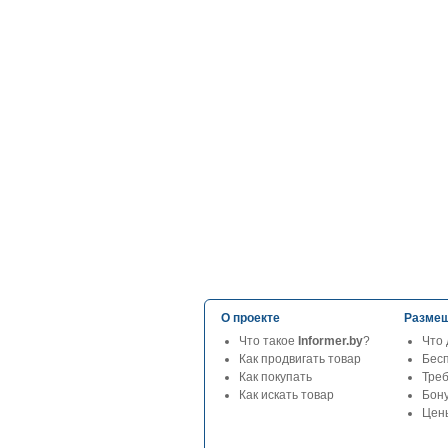
О проекте
Размещ
Что такое
Informer.by
?
Что 
Как продвигать товар
Бес
Как покупать
Тре
Как искать товар
Бон
Цены