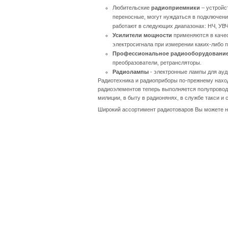
Любительские
радиоприемники
– устройс
переносные, могут нуждаться в подключени
работают в следующих диапазонах: НЧ, УВЧ
Усилители мощности
применяются в качес
электросигнала при измерении каких-либо 
Профессиональное радиооборудовани
преобразователи, ретрансляторы.
Радиолампы
- электронные лампы для ауд
Радиотехника и радиоприборы по-прежнему нахо
радиоэлементов теперь выполняется полупровод
милиции, в быту в радионянях, в службе такси и
Широкий ассортимент радиотоваров Вы можете най