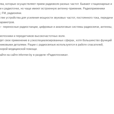
тва, которые осуществляют прием радиоволн разных частот. Бывают стационарные и
и к радиоточке, но чаще имеют встроенную антенну-приемник. Радиоприемники
, FM, радионяни.
тве устройства для усиления мощности звуковых частот, постоянного тока, передачи
параметров.
е
- переносные радиостанции, цифровые и аналоговые системы радиосвязи, антенны,
иотехники и передатчиков высокочастотных волн.
дят свое применение в узкоспециализированных сферах, хотя большинство функций
никовыми деталями. Рации с радиосвязью используются в работе спасателей,
 скорой медицинской помощи.
ти на сайте informer.by в разделе «Радиотехника».