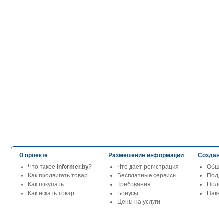
О проекте
Размещение информации
Создан
Что такое
Informer.by
?
Что дает регистрация
Общ
Как продвигать товар
Бесплатные сервисы
Под
Как покупать
Требования
Пол
Как искать товар
Бонусы
Паке
Цены на услуги