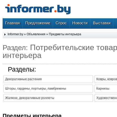
Главная
Предложение
Спрос
Новости
Выставки
Informer.by
»
Объявления
»
Предметы интерьера
Потребительские това
Раздел:
интерьера
Разделы:
Декоративные растения
Ковры, ковро
Шторы, гардины, портьеры, ламбрекены
Карнизы
Жалюзи, декоративные роллеты
Художественн
Предметы интерьера