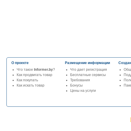
О проекте
Размещение информации
Создан
Что такое
Informer.by
?
Что дает регистрация
Общ
Как продвигать товар
Бесплатные сервисы
Под
Как покупать
Требования
Пол
Как искать товар
Бонусы
Паке
Цены на услуги