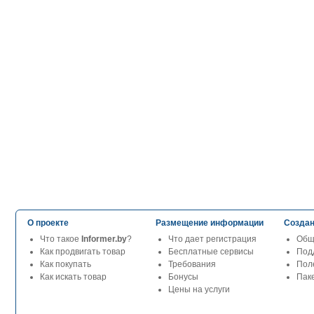
О проекте
Размещение информации
Создан
Что такое
Informer.by
?
Что дает регистрация
Общ
Как продвигать товар
Бесплатные сервисы
Под
Как покупать
Требования
Пол
Как искать товар
Бонусы
Паке
Цены на услуги