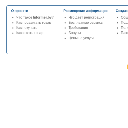
О проекте
Размещение информации
Создан
Что такое
Informer.by
?
Что дает регистрация
Общ
Как продвигать товар
Бесплатные сервисы
Под
Как покупать
Требования
Пол
Как искать товар
Бонусы
Паке
Цены на услуги