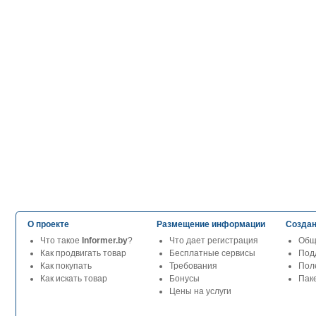
О проекте
Размещение информации
Создан
Что такое
Informer.by
?
Что дает регистрация
Общ
Как продвигать товар
Бесплатные сервисы
Под
Как покупать
Требования
Пол
Как искать товар
Бонусы
Паке
Цены на услуги